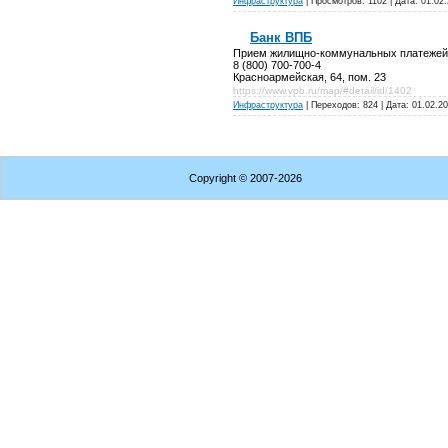
Инфраструктура
| Просмотров: 1102 | Дата:
01.02
Банк ВПБ
Прием жилищно-коммунальных платежей, 
8 (800) 700-700-4
Красноармейская, 64, пом. 23
https://www.vpb.ru/map/#detail/id/1402
Инфраструктура
| Переходов: 824 | Дата:
01.02.2
Copyright
© 2007-2026