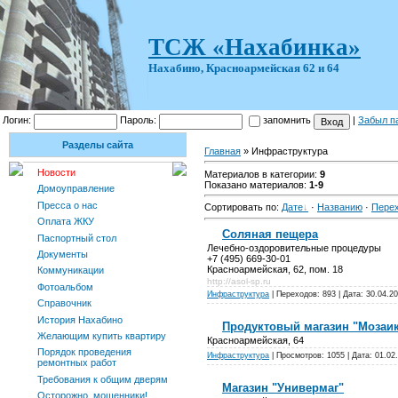
ТСЖ «Нахабинка»
Нахабино, Красноармейская 62 и 64
Логин:
Пароль:
запомнить
|
Забыл п
Разделы сайта
Главная
» Инфраструктура
Новости
Материалов в категории:
9
Показано материалов:
1-9
Домоуправление
Пресса о нас
Сортировать по:
Дате
·
Названию
·
Пере
Оплата ЖКУ
Соляная пещера
Паспортный стол
Лечебно-оздоровительные процедуры
Документы
+7 (495) 669-30-01
Красноармейская, 62, пом. 18
Коммуникации
http://asol-sp.ru
Фотоальбом
Инфраструктура
| Переходов: 893 | Дата:
30.04.2
Справочник
История Нахабино
Продуктовый магазин "Мозаи
Желающим купить квартиру
Красноармейская, 64
Порядок проведения
Инфраструктура
| Просмотров: 1055 | Дата:
01.02
ремонтных работ
Требования к общим дверям
Магазин "Универмаг"
Осторожно, мошенники!