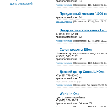
Красноармейская, 64
Доска объявлений
Инфраструктура
| Просмотров: 1157 | Дата:
01.02
Продуктовый магазин "1000 с
Красноармейская, 64
Инфраструктура
| Просмотров: 1533 | Дата:
01.02
Центр английского языка Fami
+7 (968) 931-54-01
Красноармейская, 62
Инфраструктура
| Просмотров: 1374 | Дата:
01.02
Салон красоты Ellen
Ногтевая студия, косметология, салон кр
+7 (901) 519-76-29
Красноармейская, 62
Инфраструктура
| Просмотров: 1195 | Дата:
01.02
Детский центр СолныШКОла
+7 (495) 778-80-40
Красноармейская, 62
http://солнышкола.рф
Инфраструктура
| Переходов: 773 | Дата:
01.02.2
World-in-One
Центр развития ребенка
+7 (925) 206-37-27
Красноармейская, 64, пом. 22