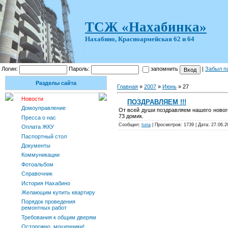
ТСЖ «Нахабинка»
Нахабино, Красноармейская 62 и 64
Логин:
Пароль:
запомнить
|
Забыл п
Разделы сайта
Главная
»
2007
»
Июнь
»
27
Новости
ПОЗДРАВЛЯЕМ !!!
Домоуправление
От всей души поздравляем нашего ново
73 домик.
Пресса о нас
Сообщил:
tuna
| Просмотров: 1739 | Дата:
27.06.2
Оплата ЖКУ
Паспортный стол
Документы
Коммуникации
Фотоальбом
Справочник
История Нахабино
Желающим купить квартиру
Порядок проведения
ремонтных работ
Требования к общим дверям
Осторожно, мошенники!