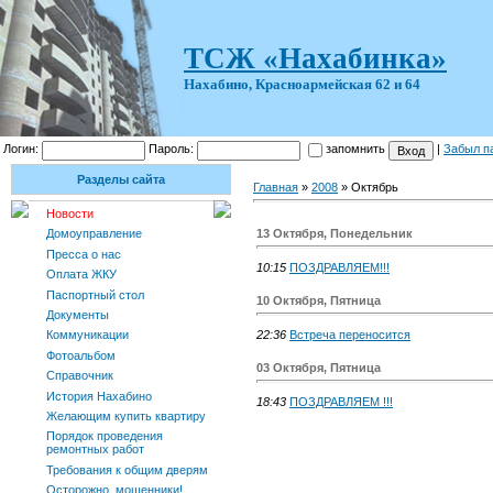
ТСЖ «Нахабинка»
Нахабино, Красноармейская 62 и 64
Логин:
Пароль:
запомнить
|
Забыл п
Разделы сайта
Главная
»
2008
»
Октябрь
Новости
13 Октября, Понедельник
Домоуправление
Пресса о нас
10:15
ПОЗДРАВЛЯЕМ!!!
Оплата ЖКУ
Паспортный стол
10 Октября, Пятница
Документы
22:36
Встреча переносится
Коммуникации
Фотоальбом
03 Октября, Пятница
Справочник
История Нахабино
18:43
ПОЗДРАВЛЯЕМ !!!
Желающим купить квартиру
Порядок проведения
ремонтных работ
Требования к общим дверям
Осторожно, мошенники!