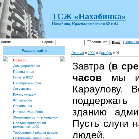
ТСЖ «Нахабинка»
Нахабино, Красноармейская 62 и 64
Логин:
Пароль:
запомнить
|
Забыл п
Разделы сайта
Главная
»
2009
»
Декабрь
»
01
Новости
Завтра (
в сре
Домоуправление
Пресса о нас
часов
мы и
Оплата ЖКУ
Паспортный стол
Караулову. В
Документы
Коммуникации
поддержать
Фотоальбом
Справочник
зданию адми
История Нахабино
Желающим купить квартиру
Пусть слуги н
Порядок проведения
ремонтных работ
людей, 
Требования к общим дверям
Осторожно, мошенники!