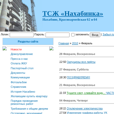
ТСЖ «Нахабинка»
Нахабино, Красноармейская 62 и 64
Логин:
Пароль:
запомнить
|
Забыл п
Разделы сайта
Главная
»
2010
»
Февраль
Новости
28 Февраля, Воскресенье
Домоуправление
Пресса о нас
12:50
Запущены все лифты
Оплата ЖКУ
Паспортный стол
27 Февраля, Суббота
Документы
18:30
ПОЗДРАВЛЯЕМ!!!
Коммуникации
Фотоальбом
21 Февраля, Воскресенье
Справочник
История Нахабино
11:33
Тушите свет, сливайте воду...
ЧАСТ
Желающим купить квартиру
04 Февраля, Четверг
Порядок проведения
ремонтных работ
18:11
Отключение электричества
Требования к общим дверям
17:54
Изменение графика работы УК
Осторожно, мошенники!