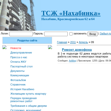
ТСЖ «Нахабинка»
Нахабино, Красноармейская 62 и 64
Логин:
Пароль:
запомнить
|
Забыл п
Разделы сайта
Главная
»
2011
»
Апрель
»
09
Новости
Ремонт домофона
Домоуправление
В 1-м подъезде 62 дома ведутся работ
работа системы в некоторых квартирах
Пресса о нас
Сообщил:
AnMeg
| Просмотров: 1255 | Дата:
09.0
Оплата ЖКУ
Паспортный стол
Документы
Коммуникации
Фотоальбом
Справочник
История Нахабино
Желающим купить квартиру
Порядок проведения
ремонтных работ
Требования к общим дверям
Осторожно, мошенники!