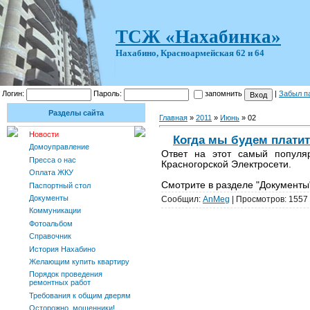
ТСЖ «Нахабинка»
Нахабино, Красноармейская 62 и 64
Логин:
Пароль:
запомнить
|
Забыл п
Разделы сайта
Главная
»
2011
»
Июнь
»
02
Новости
Когда мы будем платит
Домоуправление
Ответ на этот самый популя
Пресса о нас
Красногорской Электросети.
Оплата ЖКУ
Смотрите в разделе "Документ
Паспортный стол
Документы
Сообщил:
AnMeg
| Просмотров: 1557 
Коммуникации
Фотоальбом
Справочник
История Нахабино
Желающим купить квартиру
Порядок проведения
ремонтных работ
Требования к общим дверям
Осторожно, мошенники!