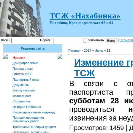
ТСЖ «Нахабинка»
Нахабино, Красноармейская 62 и 64
Логин:
Пароль:
запомнить
|
Забыл п
Разделы сайта
Главная
»
2014
»
Июнь
»
23
Новости
Изменение г
Домоуправление
Пресса о нас
ТСЖ
Оплата ЖКУ
Паспортный стол
В связи с от
Документы
паспортиста 
Коммуникации
Фотоальбом
субботам 28 и
Справочник
История Нахабино
проводиться
н
Желающим купить квартиру
извинения за неу
Порядок проведения
ремонтных работ
Просмотров: 1459 | 
Требования к общим дверям
Осторожно, мошенники!