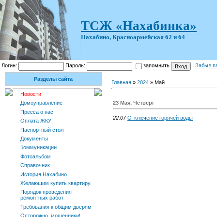
ТСЖ «Нахабинка»
Нахабино, Красноармейская 62 и 64
Логин:
Пароль:
запомнить
|
Забыл п
Разделы сайта
Главная
»
2024
»
Май
Новости
23 Мая, Четверг
Домоуправление
Пресса о нас
22:07
Отключение горячей воды
Оплата ЖКУ
Паспортный стол
Документы
Коммуникации
Фотоальбом
Справочник
История Нахабино
Желающим купить квартиру
Порядок проведения
ремонтных работ
Требования к общим дверям
Осторожно, мошенники!