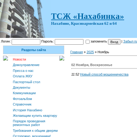
ТСЖ «Нахабинка»
Нахабино, Красноармейская 62 и 64
Логин:
Пароль:
запомнить
|
Забыл п
Разделы сайта
Главная
»
2025
»
Ноябрь
Новости
02 Ноября, Воскресенье
Домоуправление
Пресса о нас
11:52
Новый способ мошенничества
Оплата ЖКУ
Паспортный стол
Документы
Коммуникации
Фотоальбом
Справочник
История Нахабино
Желающим купить квартиру
Порядок проведения
ремонтных работ
Требования к общим дверям
Осторожно, мошенники!