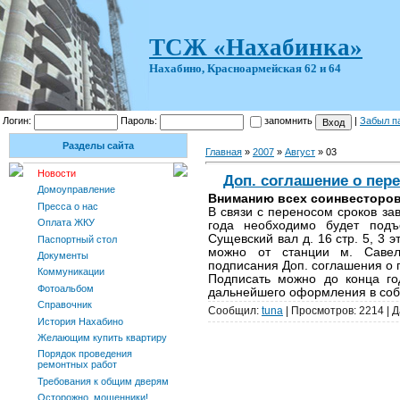
ТСЖ «Нахабинка»
Нахабино, Красноармейская 62 и 64
Логин:
Пароль:
запомнить
|
Забыл п
Разделы сайта
Главная
»
2007
»
Август
»
03
Новости
Доп. соглашение о пер
Домоуправление
Вниманию всех соинвесторов
Пресса о нас
В связи с переносом сроков за
Оплата ЖКУ
года необходимо будет подъ
Сущевский вал д. 16 стр. 5, 3 
Паспортный стол
можно от станции м. Савел
Документы
подписания Доп. соглашения о 
Коммуникации
Подписать можно до конца г
Фотоальбом
дальнейшего оформления в соб
Справочник
Сообщил:
tuna
| Просмотров: 2214 | 
История Нахабино
Желающим купить квартиру
Порядок проведения
ремонтных работ
Требования к общим дверям
Осторожно, мошенники!