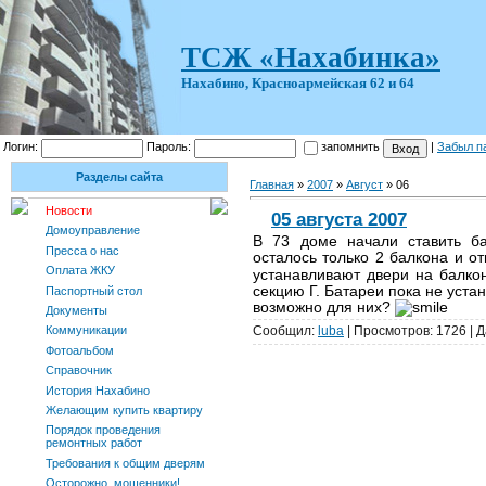
ТСЖ «Нахабинка»
Нахабино, Красноармейская 62 и 64
Логин:
Пароль:
запомнить
|
Забыл п
Разделы сайта
Главная
»
2007
»
Август
»
06
Новости
05 августа 2007
Домоуправление
В 73 доме начали ставить ба
Пресса о нас
осталось только 2 балкона и о
Оплата ЖКУ
устанавливают двери на балко
секцию Г. Батареи пока не уста
Паспортный стол
возможно для них?
Документы
Коммуникации
Сообщил:
luba
| Просмотров: 1726 | 
Фотоальбом
Справочник
История Нахабино
Желающим купить квартиру
Порядок проведения
ремонтных работ
Требования к общим дверям
Осторожно, мошенники!